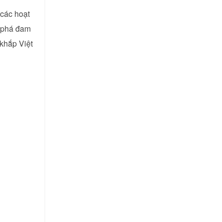
 các hoạt
m phá đam
khắp Việt