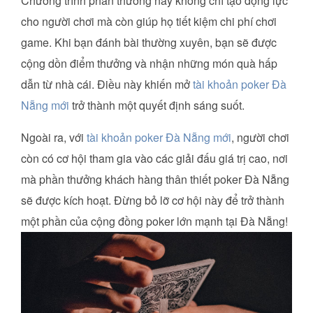
Chương trình phần thưởng này không chỉ tạo động lực
cho người chơi mà còn giúp họ tiết kiệm chi phí chơi
game. Khi bạn đánh bài thường xuyên, bạn sẽ được
cộng dồn điểm thưởng và nhận những món quà hấp
dẫn từ nhà cái. Điều này khiến mở
tài khoản poker Đà
Nẵng mới
trở thành một quyết định sáng suốt.
Ngoài ra, với
tài khoản poker Đà Nẵng mới
, người chơi
còn có cơ hội tham gia vào các giải đấu giá trị cao, nơi
mà phần thưởng khách hàng thân thiết poker Đà Nẵng
sẽ được kích hoạt. Đừng bỏ lỡ cơ hội này để trở thành
một phần của cộng đồng poker lớn mạnh tại Đà Nẵng!