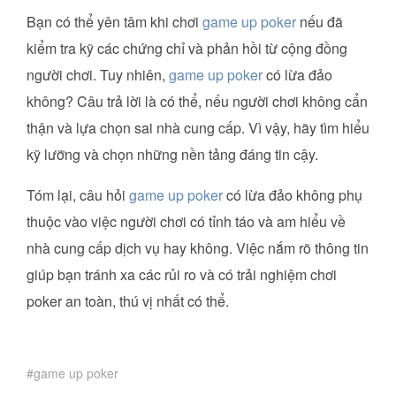
Bạn có thể yên tâm khi chơi
game up poker
nếu đã
kiểm tra kỹ các chứng chỉ và phản hồi từ cộng đồng
người chơi. Tuy nhiên,
game up poker
có lừa đảo
không? Câu trả lời là có thể, nếu người chơi không cẩn
thận và lựa chọn sai nhà cung cấp. Vì vậy, hãy tìm hiểu
kỹ lưỡng và chọn những nền tảng đáng tin cậy.
Tóm lại, câu hỏi
game up poker
có lừa đảo không phụ
thuộc vào việc người chơi có tỉnh táo và am hiểu về
nhà cung cấp dịch vụ hay không. Việc nắm rõ thông tin
giúp bạn tránh xa các rủi ro và có trải nghiệm chơi
poker an toàn, thú vị nhất có thể.
game up poker