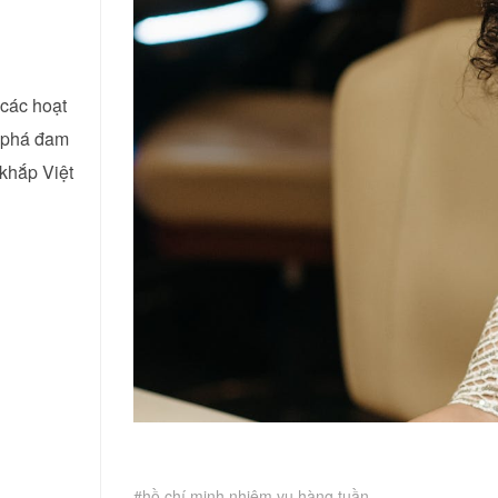
 các hoạt
m phá đam
khắp Việt
hồ chí minh nhiệm vụ hàng tuần