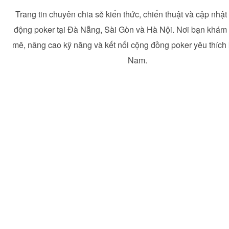
Trang tin chuyên chia sẻ kiến thức, chiến thuật và cập nhật
động poker tại Đà Nẵng, Sài Gòn và Hà Nội. Nơi bạn khá
mê, nâng cao kỹ năng và kết nối cộng đồng poker yêu thích 
Nam.